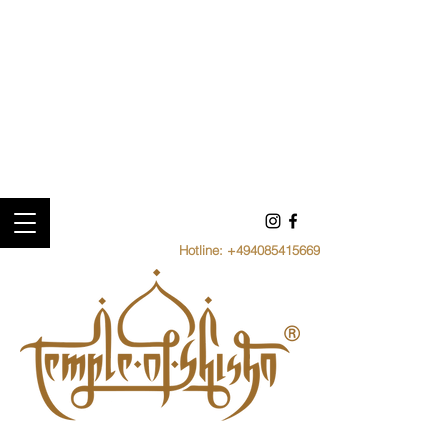
Hotline:
+494085415669