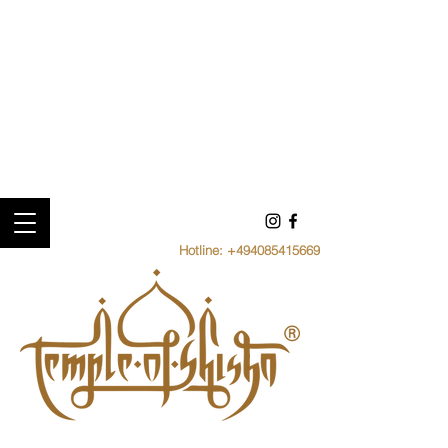
Hotline:
+494085415669