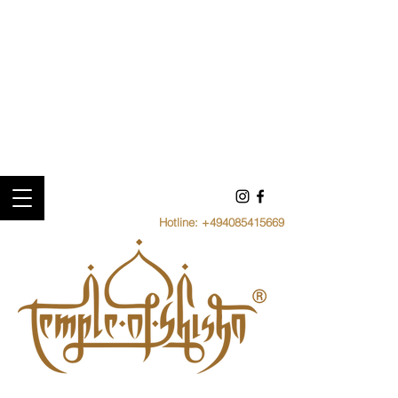
Hotline:
+494085415669