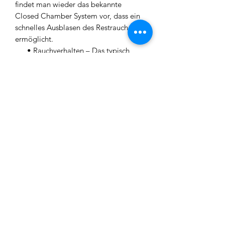
findet man wieder das bekannte
Closed Chamber System vor, dass ein
schnelles Ausblasen des Restrauches
ermöglicht.
• Rauchverhalten – Das typisch
russische Rauchverhalten spiegelt sich
auch hier durch die verwendeten
Durchmesser sowie Säulenlängern
wieder.
Das Rauchen unter der
gegebenen Soundkulisse macht einfach
Spaß.
• Pflegeleicht – Durch den
einfachen Aufbau ist das Pflegen der
Pfeife extrem einfach und kostet keine
Mühe.
Lierferumfang:
Rauchsäule
Base