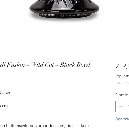
adi Fusion – Wild Cut – Black Bowl
219,
Impuest
0,5 cm
Cantid
5 cm
Agotad
n Lufteinschlüsse vorhanden sein, dies ist kein