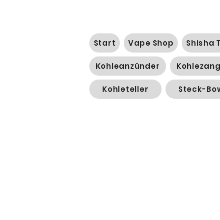
Start
Vape Shop
Shisha 
Kohleanzünder
Kohlezan
Kohleteller
Steck-Bo