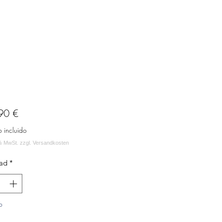
Precio
90 €
o incluido
ad
*
o