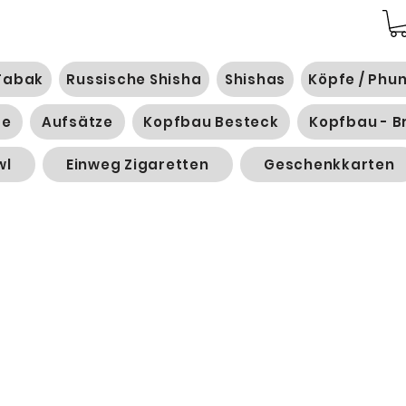
Tabak
Russische Shisha
Shishas
Köpfe / Phu
ge
Aufsätze
Kopfbau Besteck
Kopfbau - B
wl
Einweg Zigaretten
Geschenkkarten