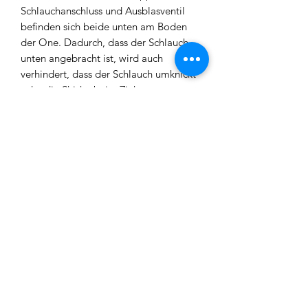
Schlauchanschluss und Ausblasventil
befinden sich beide unten am Boden
der One. Dadurch, dass der Schlauch
unten angebracht ist, wird auch
verhindert, dass der Schlauch umknickt
oder die Shisha beim Ziehen am
Schlauch umgeschmissen wird.
Die
VYRO - One
hat einen integrierten
Diffusor und einen angenehmen
Durchzug.
Lieferumfang der VYRO - One:
- Auswechselbares Sleeve aus Acrylglas
mit Gewinde
- V2A Edelstahl Base (Boden)
- V2A Edelstahl Deckel
- V2A Edelstahl Tauchrohr mit
integriertem Diffusor
- V2A Edelstahl Rauchrohr
- V2A Edelstahl Ausblasrohr mit