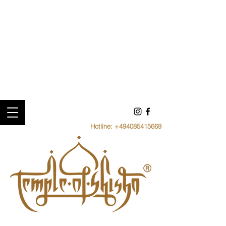
Hotline:
+494085415669