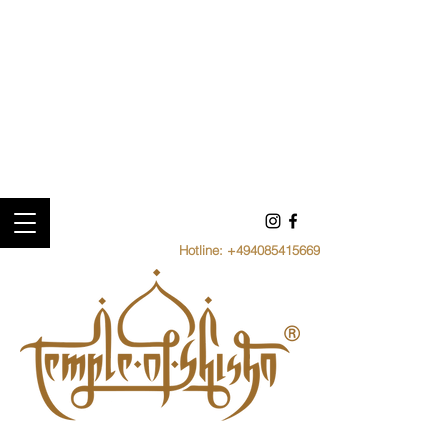
Hotline:
+494085415669