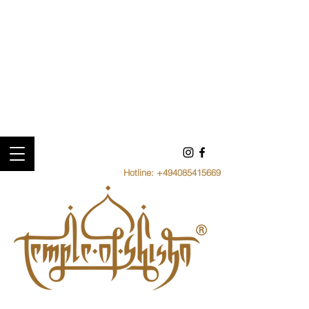
Hotline:
+494085415669