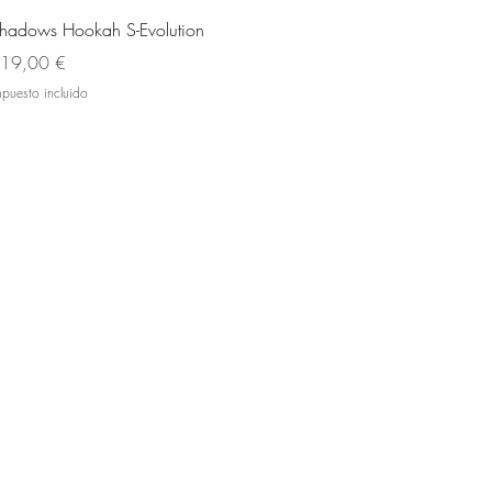
Vista rápida
hadows Hookah S-Evolution
recio
19,00 €
mpuesto incluido