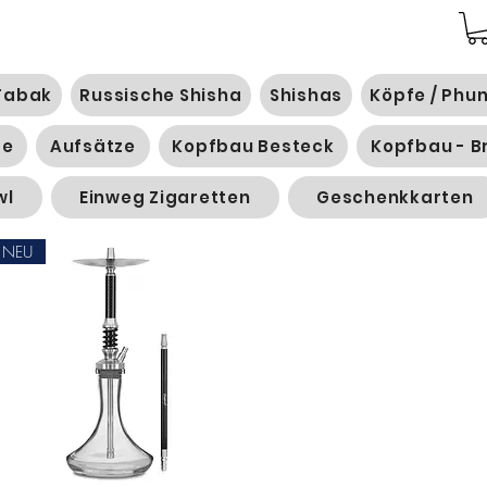
Tabak
Russische Shisha
Shishas
Köpfe / Phu
ge
Aufsätze
Kopfbau Besteck
Kopfbau - B
wl
Einweg Zigaretten
Geschenkkarten
NEU