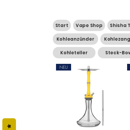
Start
Vape Shop
Shisha 
Kohleanzünder
Kohlezan
Kohleteller
Steck-Bo
NEU