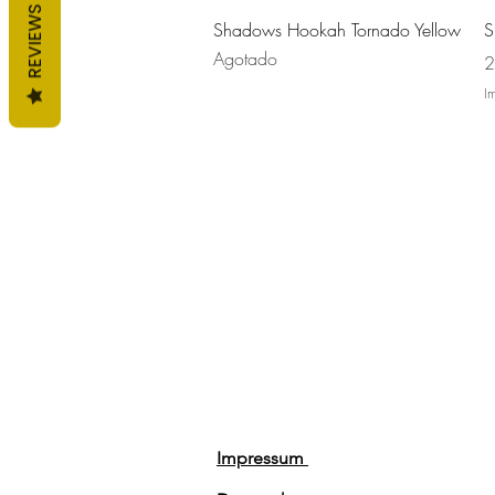
REVIEWS
Vista rápida
Shadows Hookah Tornado Yellow
S
Agotado
P
2
I
Impressum