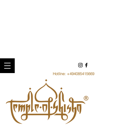
Hotline:
+494085415669