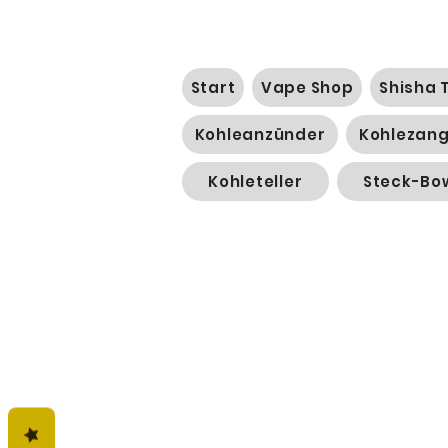
Start
Vape Shop
Shisha 
Kohleanzünder
Kohlezan
Kohleteller
Steck-Bo