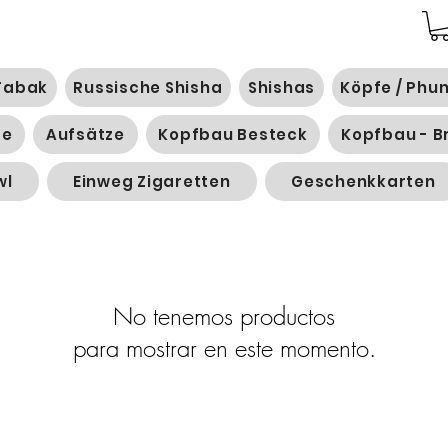
Tabak
Russische Shisha
Shishas
Köpfe / Phu
ge
Aufsätze
Kopfbau Besteck
Kopfbau - B
wl
Einweg Zigaretten
Geschenkkarten
No tenemos productos
para mostrar en este momento.