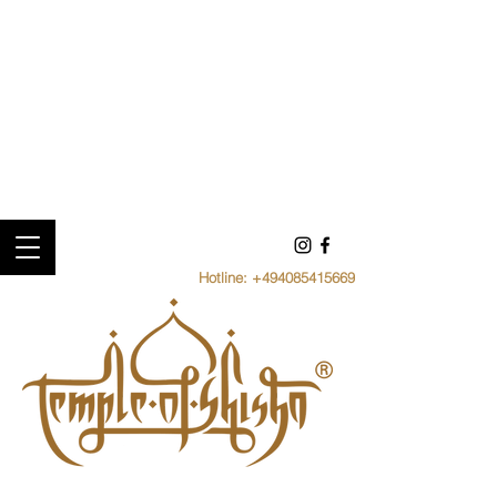
Hotline:
+494085415669