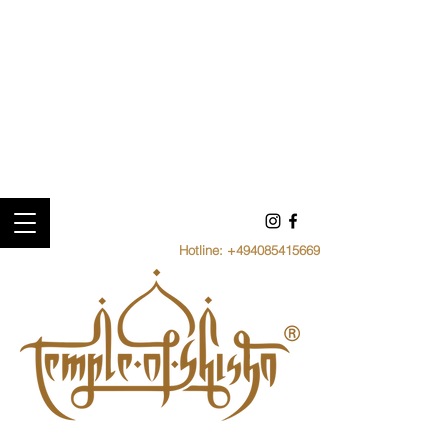
Hotline:
+494085415669