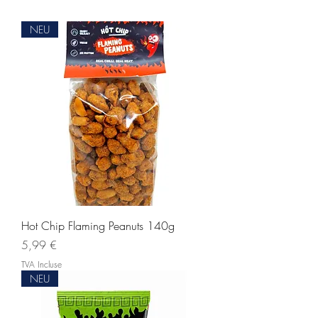
NEU
Hot Chip Flaming Peanuts 140g
Prix
5,99 €
TVA Incluse
NEU