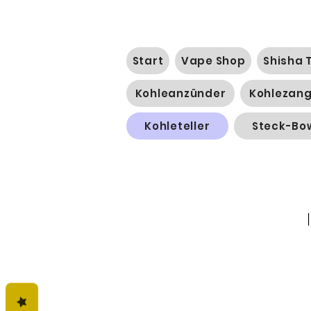
Start
Vape Shop
Shisha 
Kohleanzünder
Kohlezan
Kohleteller
Steck-Bo