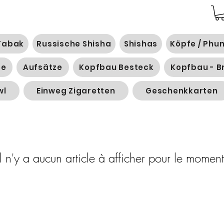
Tabak
Russische Shisha
Shishas
Köpfe / Phu
ge
Aufsätze
Kopfbau Besteck
Kopfbau - B
wl
Einweg Zigaretten
Geschenkkarten
Il n'y a aucun article à afficher pour le moment