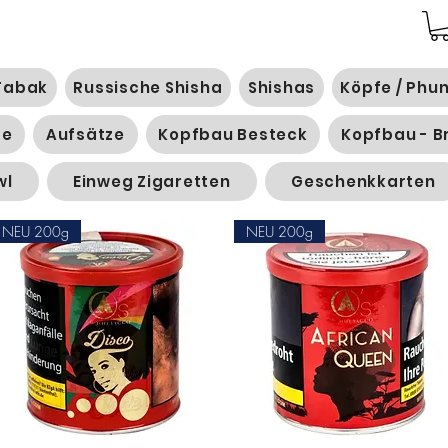
Tabak
Russische Shisha
Shishas
Köpfe / Phu
ge
Aufsätze
Kopfbau Besteck
Kopfbau - B
wl
Einweg Zigaretten
Geschenkkarten
NEU 200g
NEU 200g