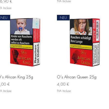
ix
6,90 €
TVA Incluse
A Incluse
NEU
NEU
Aperçu rapide
Aperçu rapide
´s African King 25g
O´s African Queen 25g
ix
Prix
,00 €
4,00 €
A Incluse
TVA Incluse