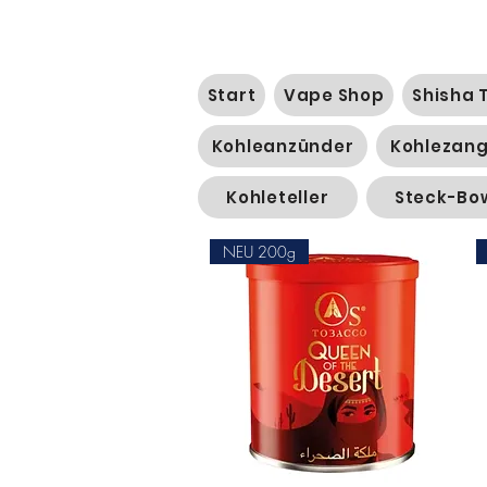
Start
Vape Shop
Shisha 
Kohleanzünder
Kohlezan
Kohleteller
Steck-Bo
NEU 200g