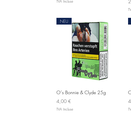
Pr
2
TVA Incluse
TV
NEU
Aperçu rapide
O´s Bonnie & Clyde 25g
O
Prix
Pr
4,00 €
4
TVA Incluse
TV