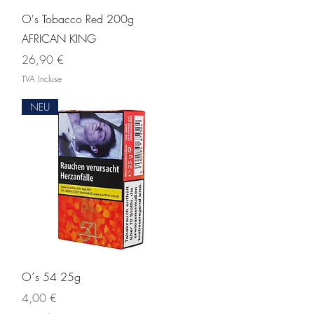
Aperçu rapide
O's Tobacco Red 200g
AFRICAN KING
Prix
26,90 €
TVA Incluse
NEU
Aperçu rapide
O´s 54 25g
Prix
4,00 €