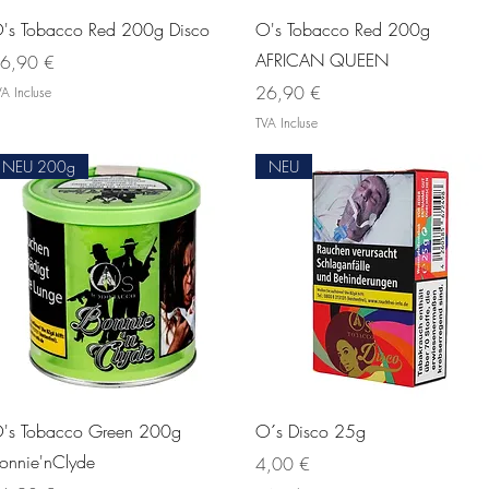
Aperçu rapide
Aperçu rapide
's Tobacco Red 200g Disco
O's Tobacco Red 200g
AFRICAN QUEEN
ix
6,90 €
Prix
26,90 €
A Incluse
TVA Incluse
NEU 200g
NEU
Aperçu rapide
Aperçu rapide
's Tobacco Green 200g
O´s Disco 25g
onnie'nClyde
Prix
4,00 €