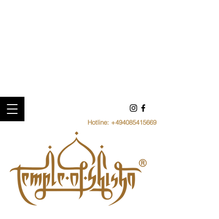
Hotline:
+494085415669