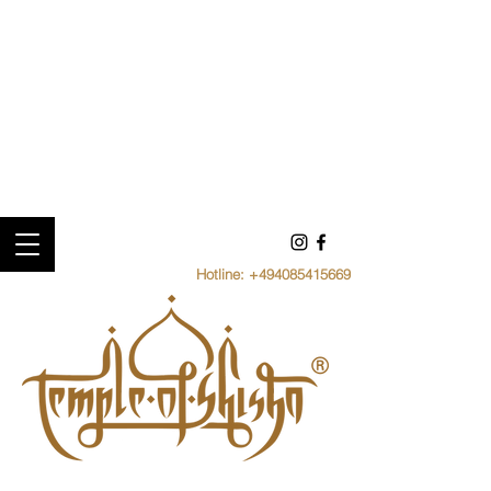
Hotline:
+494085415669