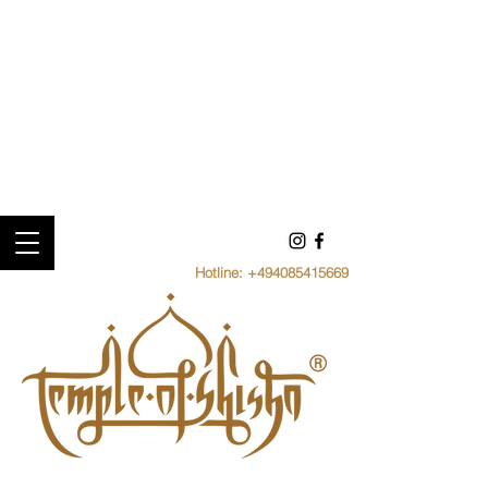
Hotline:
+494085415669