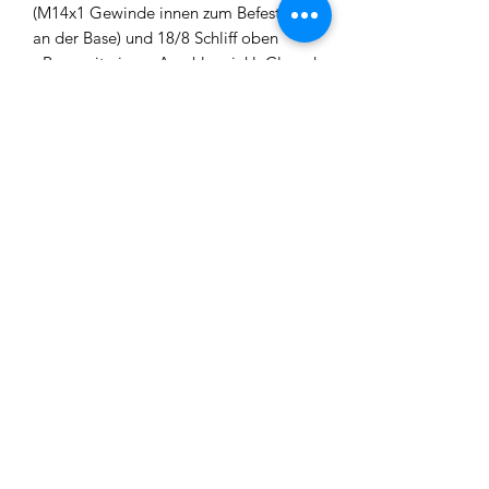
(M14x1 Gewinde innen zum Befestigen
an der Base) und 18/8 Schliff oben
- Base mit einem Anschluss inkl. Closed
Chamber und Ausblasventil an der
Rauchsäule
- 1 x Schlauchendstück mit gekürztem
18/8 Schliff
- 4 x Muffen inkl. 6mm Kugel zum
Ausblasen
- Tauchrohr mit M14x1 Gewinde oben
und unten
- Bowl mit Gewinde
Impressum
Datenschutz