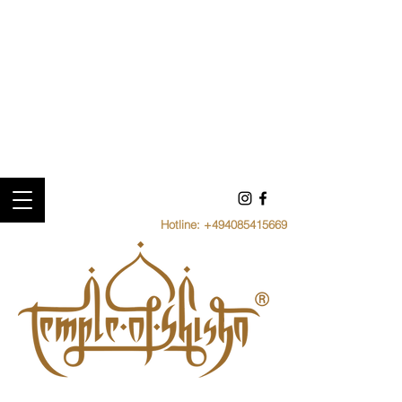
Hotline:
+494085415669