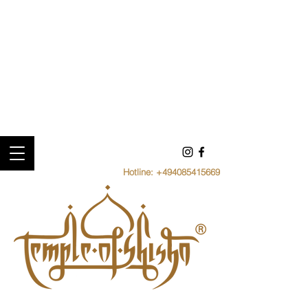
Hotline:
+494085415669