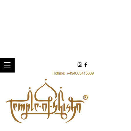
Hotline:
+494085415669