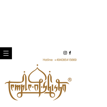
Hotline:
+494085415669