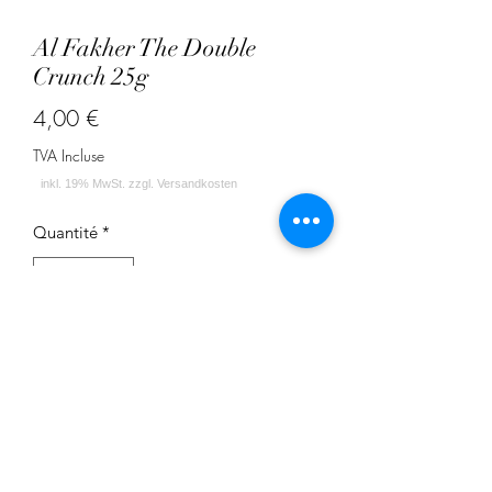
Al Fakher The Double
Crunch 25g
Prix
4,00 €
TVA Incluse
Quantité
*
Ajouter au panier
Doppelapfel