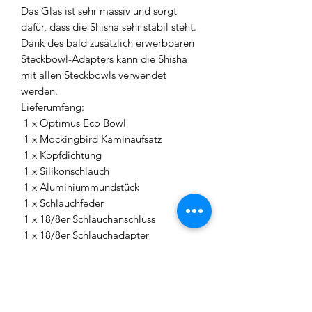
Das Glas ist sehr massiv und sorgt
dafür, dass die Shisha sehr stabil steht.
Dank des bald zusätzlich erwerbbaren
Steckbowl-Adapters kann die Shisha
mit allen Steckbowls verwendet
werden.
Lieferumfang:
1 x Optimus Eco Bowl
1 x Mockingbird Kaminaufsatz
1 x Kopfdichtung
1 x Silikonschlauch
1 x Aluminiummundstück
1 x Schlauchfeder
1 x 18/8er Schlauchanschluss
1 x 18/8er Schlauchadapter
1 x Teller
1 x Blow-Off Teller
3 x Edelstahlringe für Blow-Offs
1 x Epoxid Sleeve