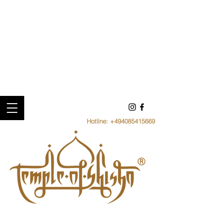
Hotline:
+494085415669