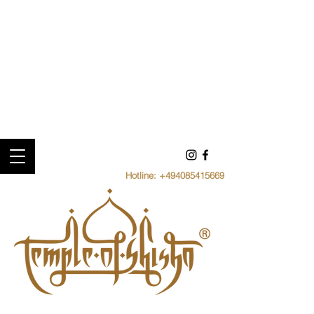
Hotline:
+494085415669