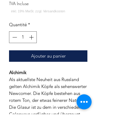
TVA Incluse
Quantité
*
Ajouter au panier
Alchimik
Als aktuellste Neuheit aus Russland
gelten Alchimik Köpfe als sehenswerter
Newcomer. Die Köpfe bestehen aus
rotem Ton, der etwas feinerer Natur ist.
Die Glasur ist zu dem in verschiedenen
Colorways verfügbar und überzeugt
vor allem durch ihre Dicke. Alle Köpfe
sind zudem sehr massiv gearbeitet und
machen einen robusten Eindruck. Beim