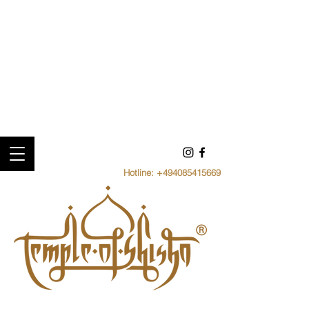
Hotline:
+494085415669