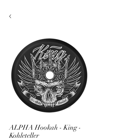
ALPHA Hookah - King -
Kohleteller