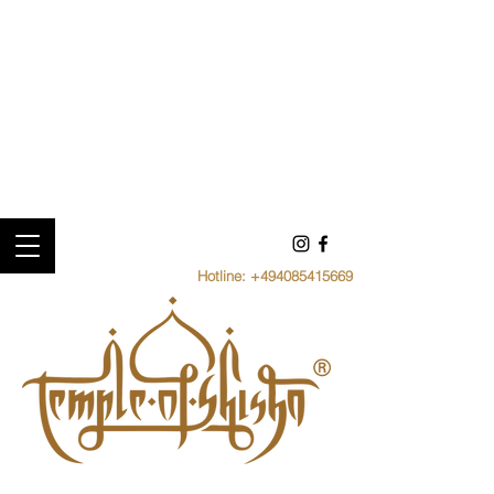
Hotline:
+494085415669