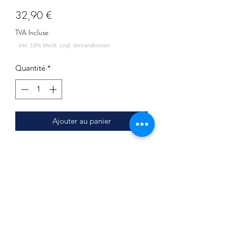
Prix
32,90 €
TVA Incluse
Quantité
*
Ajouter au panier
PRODUKTSPEZIFIKATION:
Durchmesser: ca. 19.7 cm
Lochdurchmesser: ca. 2.1 cm
Stärke: ca. 1.3 cm
LIEFERUMFANG:
Kohleteller - ALPHA Hookah