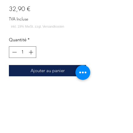
Prix
32,90 €
TVA Incluse
Quantité
*
Ajouter au panier
PRODUKTSPEZIFIKATION:
Durchmesser: ca. 19.7 cm
Lochdurchmesser: ca. 2.1 cm
Stärke: ca. 1.3 cm
LIEFERUMFANG:
Kohleteller - ALPHA Hookah