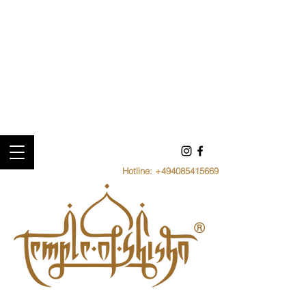
Hotline:
+494085415669