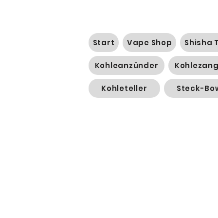
Start
Vape Shop
Shisha 
Kohleanzünder
Kohlezan
Kohleteller
Steck-Bo