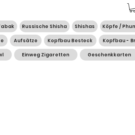
Tabak
Russische Shisha
Shishas
Köpfe / Phu
ge
Aufsätze
Kopfbau Besteck
Kopfbau - B
wl
Einweg Zigaretten
Geschenkkarten