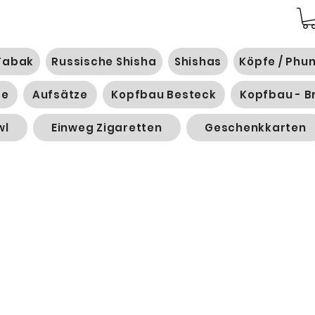
Tabak
Russische Shisha
Shishas
Köpfe / Phu
ge
Aufsätze
Kopfbau Besteck
Kopfbau - B
wl
Einweg Zigaretten
Geschenkkarten