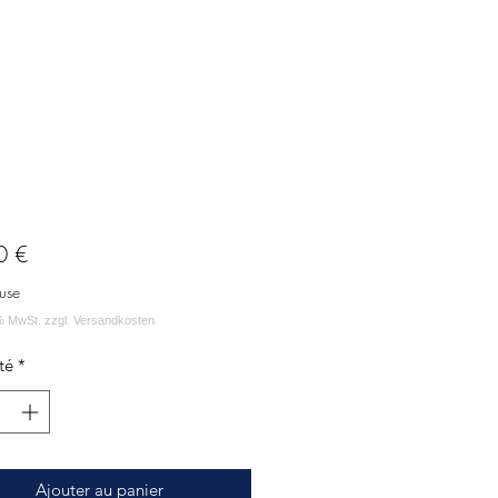
Prix
0 €
use
té
*
Ajouter au panier