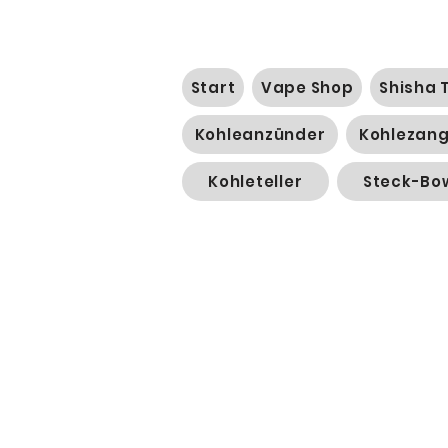
Start
Vape Shop
Shisha 
Kohleanzünder
Kohlezan
Kohleteller
Steck-Bo