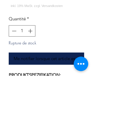
Quantité
*
Rupture de stock
Me notifier lorsque cet article est disponible
PRODUKTSPEZIFIKATION:
Durchmesser: ca. 19.7 cm
Lochdurchmesser: ca. 2.1 cm
Stärke: ca. 1.3 cm
LIEFERUMFANG:
Kohleteller - ALPHA Hookah