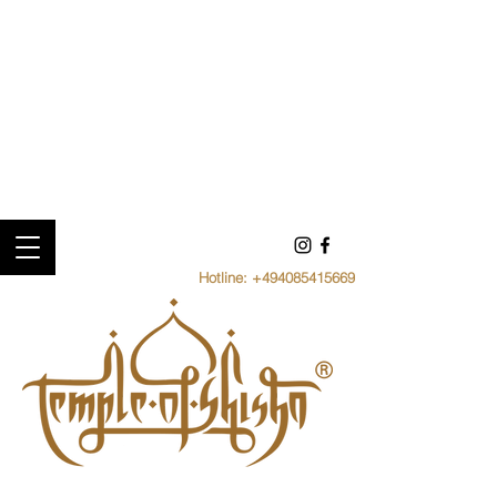
Hotline:
+494085415669