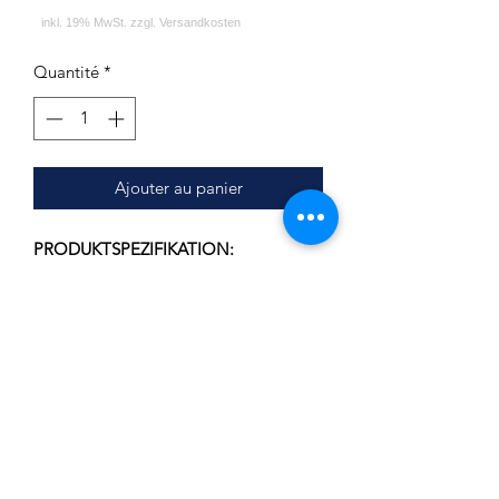
Quantité
*
Ajouter au panier
PRODUKTSPEZIFIKATION:
Durchmesser: ca. 19.7 cm
Lochdurchmesser: ca. 2.1 cm
Stärke: ca. 1.3 cm
LIEFERUMFANG:
Kohleteller - ALPHA Hookah