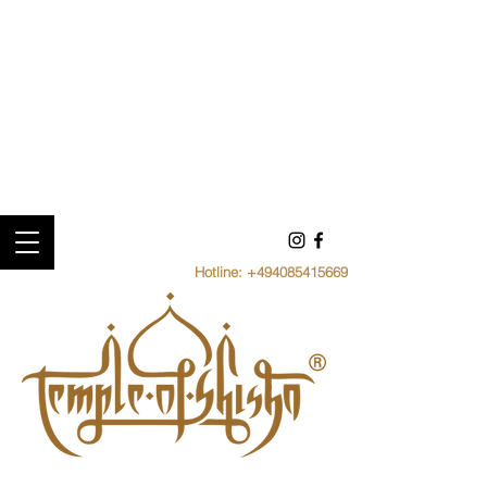
Hotline:
+494085415669