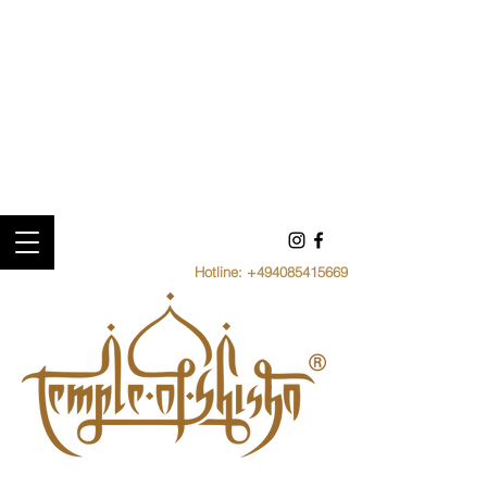
Hotline:
+494085415669