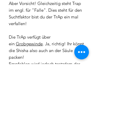
Aber Vorsicht! Gleichzeitig steht Trap
im engl. für "Falle". Dies steht für den
Suchtfaktor bist du der TrAp ein mal
verfallen!
Die TrAp verfügt über
ein
Grobgewinde
. Ja, richtig! Ihr könnt
die Shisha also auch an der Säule
packen!
Empfohlen wird jedoch trotzdem der
Griff an der Bowl!
Höhe:
61cm
Breite:
17cm
Lieferumfang: