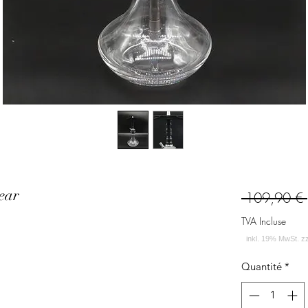
ear
 109,90 € 
TVA Incluse
Quantité
*