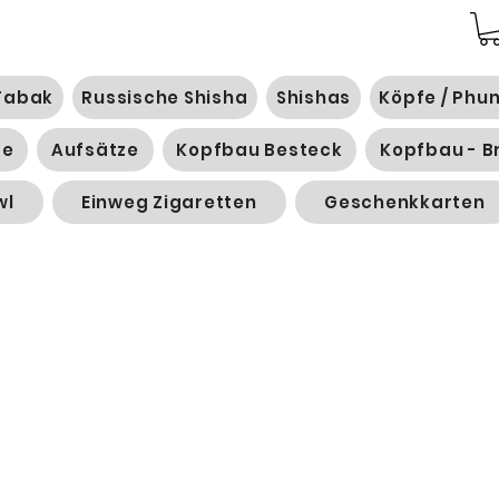
Tabak
Russische Shisha
Shishas
Köpfe / Phu
ge
Aufsätze
Kopfbau Besteck
Kopfbau - B
wl
Einweg Zigaretten
Geschenkkarten