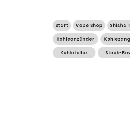
Start
Vape Shop
Shisha 
Kohleanzünder
Kohlezan
Kohleteller
Steck-Bo