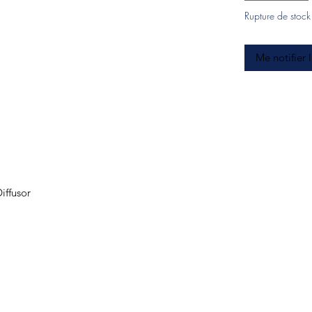
Rupture de stock
Me notifier 
iffusor