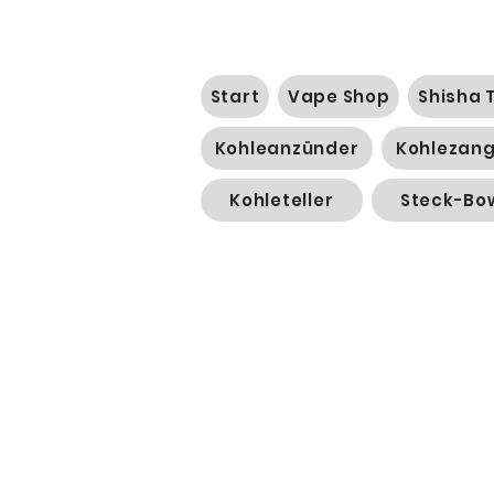
Start
Vape Shop
Shisha 
Kohleanzünder
Kohlezan
Kohleteller
Steck-Bo