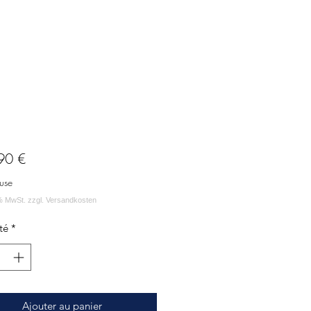
Prix
90 €
use
té
*
Ajouter au panier