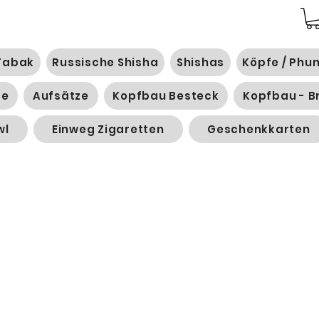
Tabak
Russische Shisha
Shishas
Köpfe / Phu
ge
Aufsätze
Kopfbau Besteck
Kopfbau - B
wl
Einweg Zigaretten
Geschenkkarten