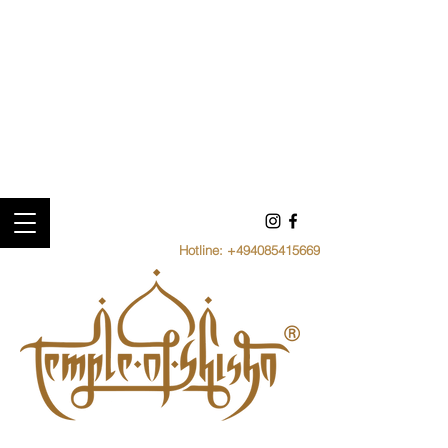
Hotline:
+494085415669