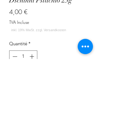
Dschinni Pstachio 25g
Prix
4,00 €
TVA Incluse
Quantité
*
Ajouter au panier
Pistazie
Impressum