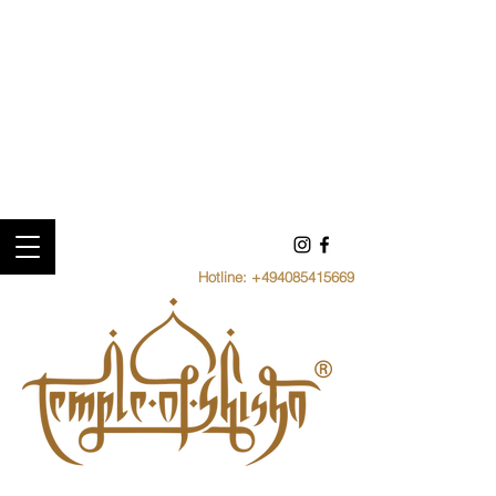
Hotline:
+494085415669