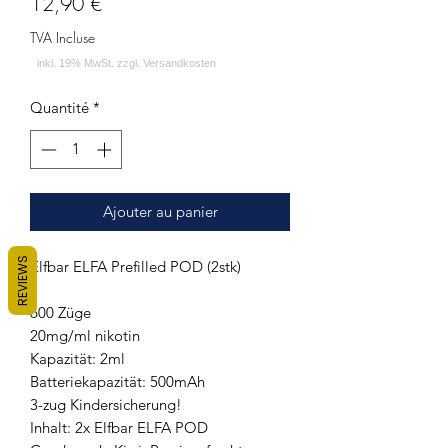
Prix
12,90 €
TVA Incluse
Quantité
*
Ajouter au panier
REVIEWS
Elfbar ELFA Prefilled POD (2stk)
600 Züge
20mg/ml nikotin
Kapazität: 2ml
Batteriekapazität: 500mAh
3-zug Kindersicherung!
Inhalt: 2x Elfbar ELFA POD