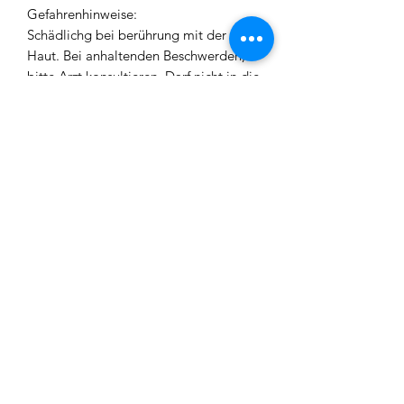
Gefahrenhinweise:
Schädlichg bei berührung mit der
Haut. Bei anhaltenden Beschwerden,
bitte Arzt konsultieren. Darf nicht in die
Hände von Kindern gelangen.
Vor Gebrauch bitte stets Warnhinweise
lesen. Mit reichlich Wasser abwaschen
wenn Produkt mit Haut oder Augen in
Berührung gekommen ist.
Bei Verschlucken oder Unwohlsein bitte
Arzt konsultieren.
Entsorgung gemäß den behördlichen
Vorschriften.
Einordnung nach CLP-Verordnung