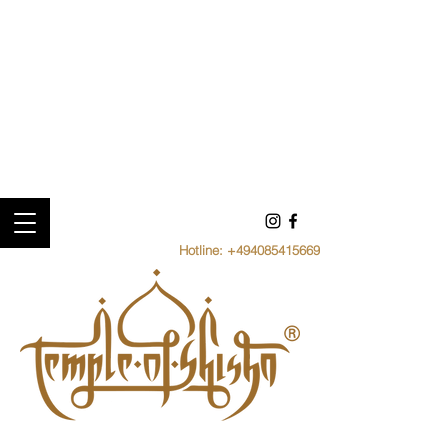
Hotline:
+494085415669