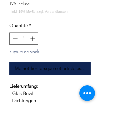
TVA Incluse
Quantité
*
Rupture de stock
Me notifier lorsque cet article est disponible
Lieferumfang:
- Glas-Bowl
- Dichtungen
- Diffusor
- Wasserrohr
- Silikonschlauch
- Alu-Mundstück (teilbar)
- Transporttasche