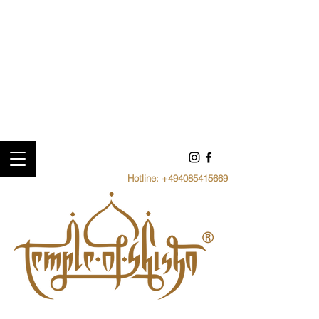
Hotline:
+494085415669