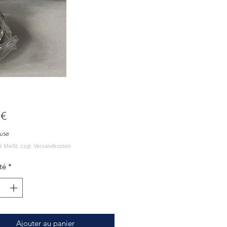
Prix
 €
use
té
*
Ajouter au panier