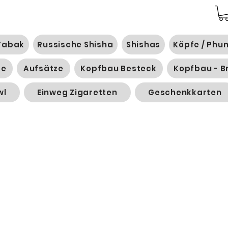
Tabak
Russische Shisha
Shishas
Köpfe / Phu
ge
Aufsätze
Kopfbau Besteck
Kopfbau - B
wl
Einweg Zigaretten
Geschenkkarten