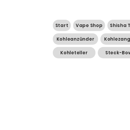
Start
Vape Shop
Shisha 
Kohleanzünder
Kohlezan
Kohleteller
Steck-Bo