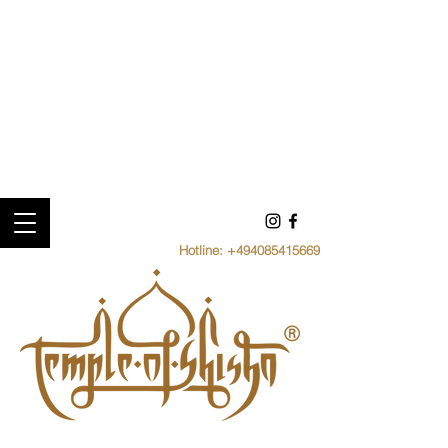
Hotline:
+494085415669