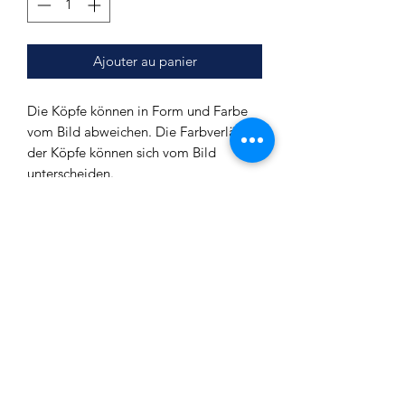
Ajouter au panier
Die Köpfe können in Form und Farbe
vom Bild abweichen. Die Farbverläufe
der Köpfe können sich vom Bild
unterscheiden.
Tabakdepot (Ø): ca. 6,2 cm
Außendurchmesser (oben): ca. 7,5 cm
Gesamthöhe: ca. 5,1 cm
Verbrauch: ca. 20g
Impressum