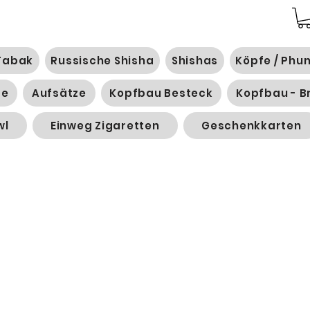
Tabak
Russische Shisha
Shishas
Köpfe / Phu
ge
Aufsätze
Kopfbau Besteck
Kopfbau - B
wl
Einweg Zigaretten
Geschenkkarten