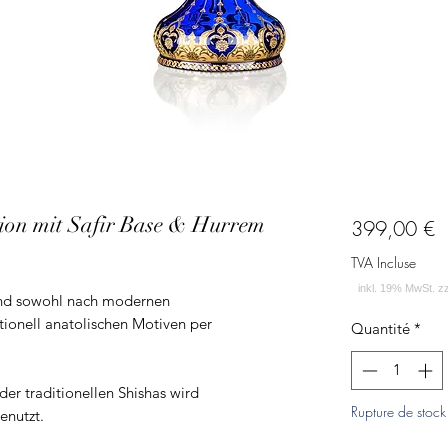
ion mit Safir Base & Hurrem
P
399,00 €
TVA Incluse
ind sowohl nach modernen
tionell anatolischen Motiven per
Quantité
*
er traditionellen Shishas wird
Rupture de stock
enutzt.