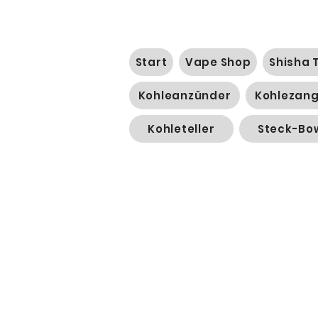
Start
Vape Shop
Shisha 
Kohleanzünder
Kohlezan
Kohleteller
Steck-Bo