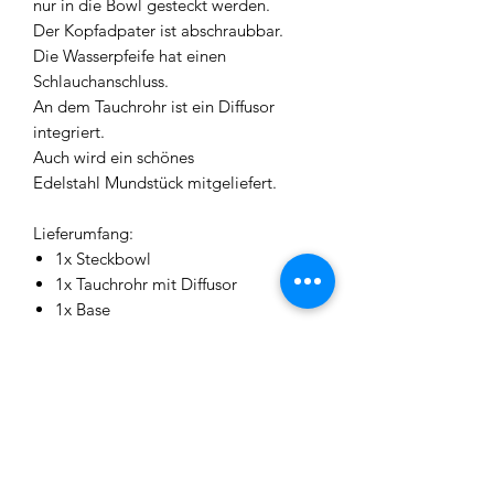
nur in die Bowl gesteckt werden.
Der Kopfadpater ist abschraubbar.
Die Wasserpfeife hat einen
Schlauchanschluss.
An dem Tauchrohr ist ein Diffusor
integriert.
Auch wird ein schönes
Edelstahl Mundstück mitgeliefert.
Lieferumfang:
1x Steckbowl
1x Tauchrohr mit Diffusor
1x Base
1x Schlauchadapter
1x Rauchsäule
1x Kohleteller
1x Kopfadapter
1x Mundstück
Anmerkung:
Lufteinschlüsse (Blasen) in der Bowl