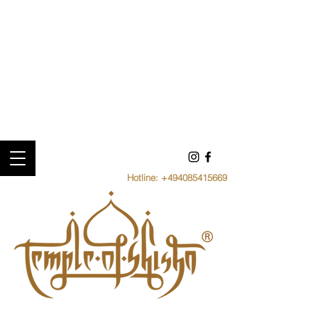
Hotline:
+494085415669