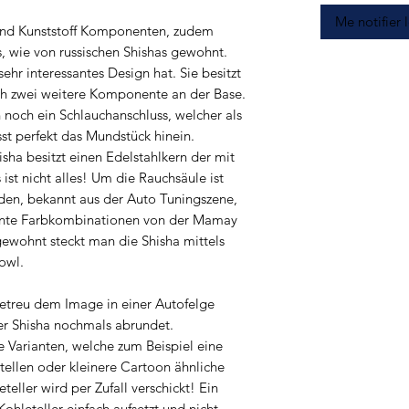
Me notifier 
 und Kunststoff Komponenten, zudem
s, wie von russischen Shishas gewohnt.
hr interessantes Design hat. Sie besitzt
h zwei weitere Komponente an der Base.
 noch ein Schlauchanschluss, welcher als
sst perfekt das Mundstück hinein.
ha besitzt einen Edelstahlkern der mit
ist nicht alles! Um die Rauchsäule ist
den, bekannt aus der Auto Tuningszene,
ssante Farbkombinationen von der Mamay
ewohnt steckt man die Shisha mittels
owl.
getreu dem Image in einer Autofelge
er Shisha nochmals abrundet.
e Varianten, welche zum Beispiel eine
stellen oder kleinere Cartoon ähnliche
teller wird per Zufall verschickt! Ein
Kohleteller einfach aufsetzt und nicht