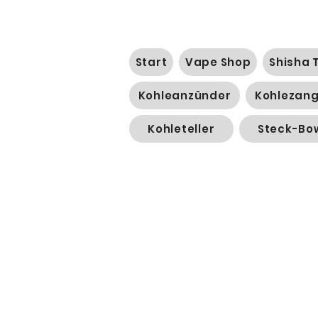
Start
Vape Shop
Shisha 
Kohleanzünder
Kohlezan
Kohleteller
Steck-Bo