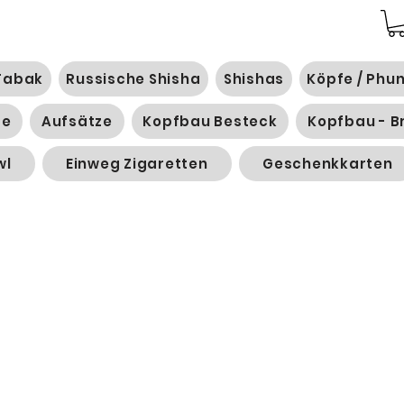
Tabak
Russische Shisha
Shishas
Köpfe / Phu
ge
Aufsätze
Kopfbau Besteck
Kopfbau - B
wl
Einweg Zigaretten
Geschenkkarten