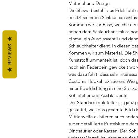
Material und Design
Die Shisha besteht aus Edelstahl
besitzt sie einen Schlauchanschlus
Kommen wir zur Base, welche ein se
neben dem Schlauchanschluss noc
Einmal ein Ausblasventil und dann
Schlauchhalter dient. In diesen pa
REVIEWS
Kommen wir zum Material. Die Shis
Kunststoff ummantelt ist, doch das 
noch ein Federbein gewickelt wor
was dazu führt, dass sehr intere
Customs Hookah existieren. Wie g
einer Bowldichtung in eine Steckb
Kohleteller und Ausblasventil
Der Standardkohleteller ist ganz 
gestaltet, was das gesamte Bild d
Mittlerweile existieren auch ander
super detaillierte Pusteblume dar
Dinosaurier oder Katzen. Der Kohle
weiterer Vorteil ist, dass man den 