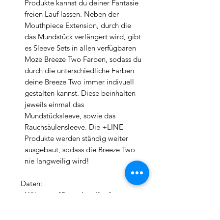
Produkte kannst du deiner Fantasie
freien Lauf lassen. Neben der
Mouthpiece Extension, durch die
das Mundstück verlängert wird, gibt
es Sleeve Sets in allen verfügbaren
Moze Breeze Two Farben, sodass du
durch die unterschiedliche Farben
deine Breeze Two immer indivuell
gestalten kannst. Diese beinhalten
jeweils einmal das
Mundstücksleeve, sowie das
Rauchsäulensleeve. Die +LINE
Produkte werden ständig weiter
ausgebaut, sodass die Breeze Two
nie langweilig wird!
Daten:
Höhe: ca. 40cm ohne Kopf
Durchmesser (großer Kohleteller):
16cm