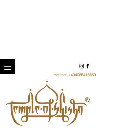
Hotline:
+494085415669