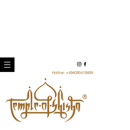
Hotline:
+494085415669