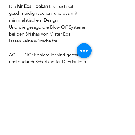
Die
Mr Eds Hookah
lässt sich sehr
geschmeidig rauchen, und das mit
minimalstischem Design.
Und wie gesagt, die Blow Off Systeme
bei den Shishas von Mister Eds
lassen keine wünsche frei.
ACHTUNG: Kohleteller sind gestanz
und dadurch Scharfkantig. Dies ist kein
Reklamationsgrund. Leichte Kratzer
und oder Blasen in der Bowl/Shisha
sind normale Verfahrensfehler und
somit kein Reklamationsgrund.
Material: Aluminium
Größe: ca. 31cm
Lieferumfang: