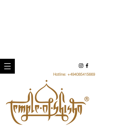
Hotline:
+494085415669