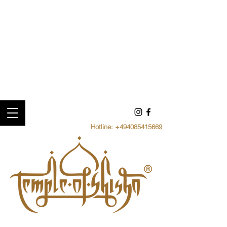
Hotline:
+494085415669