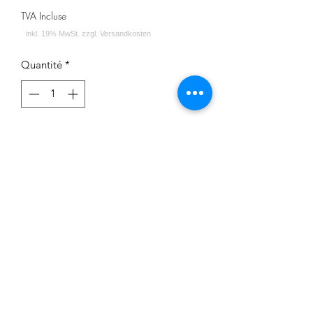
TVA Incluse
Quantité
*
Ajouter au panier
Oblako x Hooligan Fuck 2020 Edition
Impressum
Datenschutz