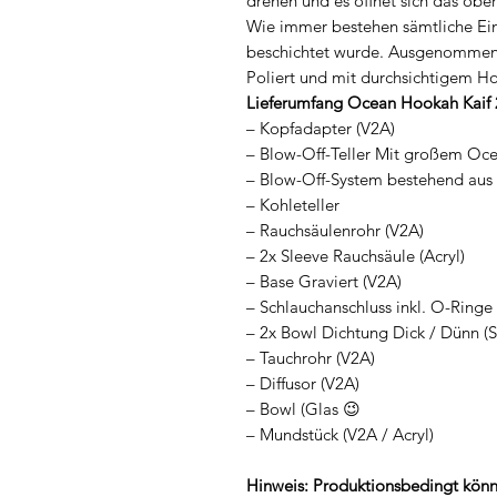
drehen und es öffnet sich das ober
Wie immer bestehen sämtliche Ein
beschichtet wurde. Ausgenommen s
Poliert und mit durchsichtigem Ho
Lieferumfang Ocean Hookah Kaif 
– Kopfadapter (V2A)
– Blow-Off-Teller Mit großem Oce
– Blow-Off-System bestehend aus 6
– Kohleteller
– Rauchsäulenrohr (V2A)
– 2x Sleeve Rauchsäule (Acryl)
– Base Graviert (V2A)
– Schlauchanschluss inkl. O-Ringe
– 2x Bowl Dichtung Dick / Dünn (S
– Tauchrohr (V2A)
– Diffusor (V2A)
– Bowl (Glas 😉
– Mundstück (V2A / Acryl)
Hinweis: Produktionsbedingt könn