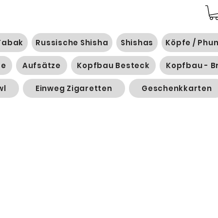
Tabak
Russische Shisha
Shishas
Köpfe / Phu
ge
Aufsätze
Kopfbau Besteck
Kopfbau - B
wl
Einweg Zigaretten
Geschenkkarten