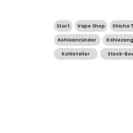
Start
Vape Shop
Shisha 
Kohleanzünder
Kohlezan
Kohleteller
Steck-Bo