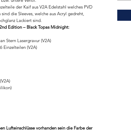
 bzw. untere Ventil.
zelteile der Kaif aus V2A Edelstahl welches PVD
ind die Sleeves, welche aus Acryl gedreht,
chglanz Lackiert sind.
2nd Edition – Black Topas Midnight:
an Stern Lasergravur (V2A)
 Einzelteilen (V2A)
 (V2A)
ilikon)
en Lufteinschlüsse vorhanden sein die Farbe der