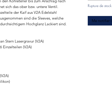
h den Kohleteller bis zum Anschlag nach
Rupture de stock
net sich das ober bzw. untere Ventil.
elteile der Kaif aus V2A Edelstahl
Ausgenommen sind die Sleeves, welche
Me notifier 
t durchsichtigem Hochglanz Lackiert sind.
an Stern Lasergravur (V2A)
 Einzelteilen (V2A)
 (V2A)
ilikon)