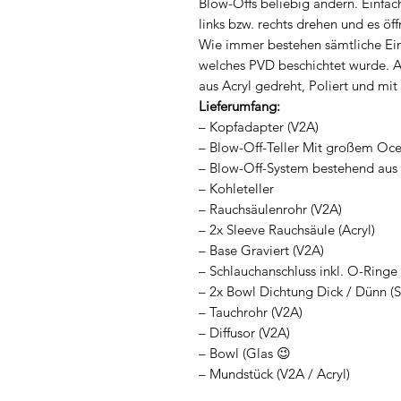
Blow-Offs beliebig ändern. Einfac
links bzw. rechts drehen und es öff
Wie immer bestehen sämtliche Einz
welches PVD beschichtet wurde. 
aus Acryl gedreht, Poliert und mi
Lieferumfang:
– Kopfadapter (V2A)
– Blow-Off-Teller Mit großem Oce
– Blow-Off-System bestehend aus 6
– Kohleteller
– Rauchsäulenrohr (V2A)
– 2x Sleeve Rauchsäule (Acryl)
– Base Graviert (V2A)
– Schlauchanschluss inkl. O-Ringe
– 2x Bowl Dichtung Dick / Dünn (S
– Tauchrohr (V2A)
– Diffusor (V2A)
– Bowl (Glas 😉
– Mundstück (V2A / Acryl)