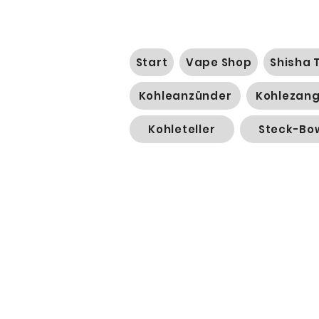
Start
Vape Shop
Shisha 
Kohleanzünder
Kohlezan
Kohleteller
Steck-Bo