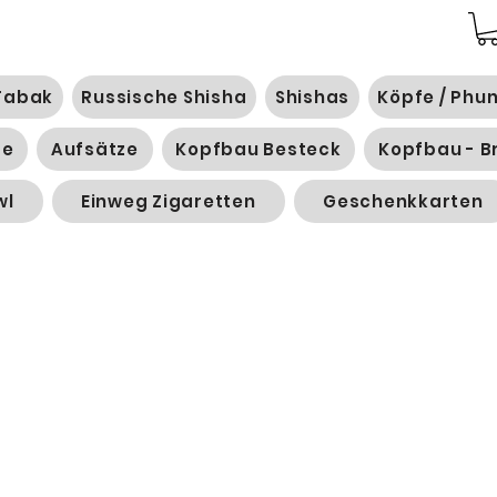
Tabak
Russische Shisha
Shishas
Köpfe / Phu
ge
Aufsätze
Kopfbau Besteck
Kopfbau - B
wl
Einweg Zigaretten
Geschenkkarten