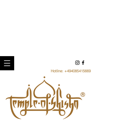
Hotline:
+494085415669