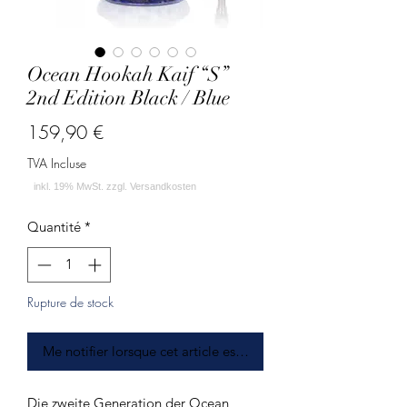
Ocean Hookah Kaif “S”
2nd Edition Black / Blue
Prix
159,90 €
TVA Incluse
Quantité
*
Rupture de stock
Me notifier lorsque cet article est disponible
Die zweite Generation der Ocean