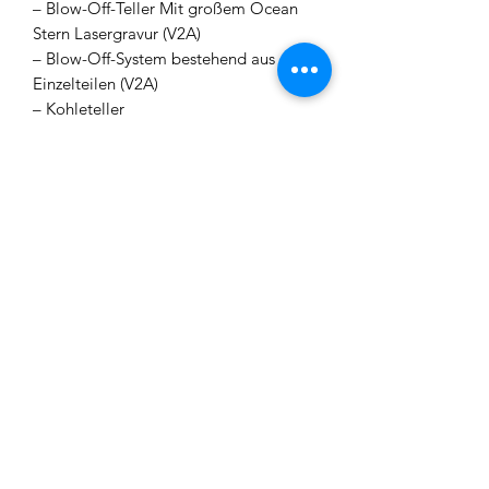
– Blow-Off-Teller Mit großem Ocean
Stern Lasergravur (V2A)
– Blow-Off-System bestehend aus 6
Einzelteilen (V2A)
– Kohleteller
– Rauchsäulenrohr (V2A)
– Sleeve Rauchsäule (Acryl)
– Base Graviert (V2A)
– Schlauchanschluss inkl. O-Ringe
(V2A)
– 2x Bowl Dichtung Dick / Dünn
(Silikon)
– Tauchrohr (V2A)
– Diffusor (V2A)
– Bowl (Glas 😉
– Mundstück (V2A / Acryl)
– Reisetasche
Hinweis: Produktionsbedingt können
Lufteinschlüsse vorhanden sein, die