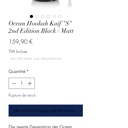
Ocean Hookah Kaif "S"
2nd Edition Black / Matt
Prix
159,90 €
TVA Incluse
Quantité
*
Rupture de stock
Me notifier lorsque cet article est disponible
Die zweite Generation der Ocean