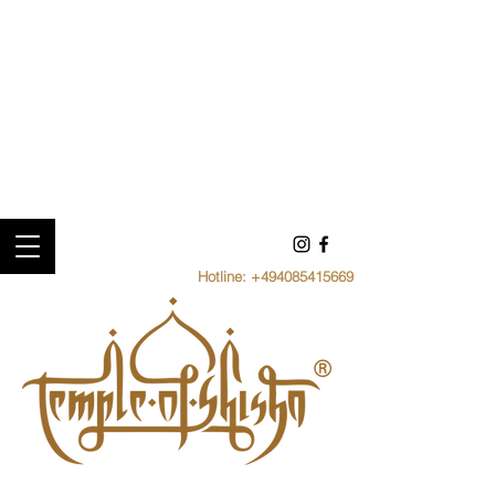
Hotline:
+494085415669