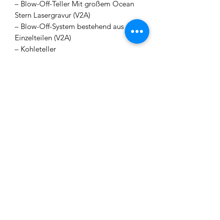
– Blow-Off-Teller Mit großem Ocean
Stern Lasergravur (V2A)
– Blow-Off-System bestehend aus 6
Einzelteilen (V2A)
– Kohleteller
– Rauchsäulenrohr (V2A)
– Sleeve Rauchsäule (Acryl)
– Base Graviert (V2A)
– Schlauchanschluss inkl. O-Ringe
(V2A)
– 2x Bowl Dichtung Dick / Dünn
(Silikon)
– Tauchrohr (V2A)
– Diffusor (V2A)
– Bowl (Glas 😉
– Mundstück (V2A / Acryl)
– Reisetasche
Hinweis: Produktionsbedingt können
Lufteinschlüsse vorhanden sein, die